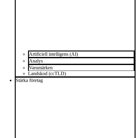
Artificiell intelligens (AI)
Analys
Varumärken
Landskod (ccTLD)
Stärka företag