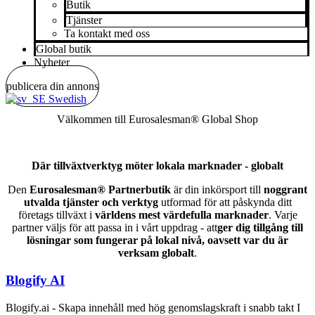
Butik
Tjänster
Ta kontakt med oss
Global butik
Nyheter
publicera din annons
Swedish
Välkommen till Eurosalesman® Global Shop
Där tillväxtverktyg möter lokala marknader - globalt
Den
Eurosalesman® Partnerbutik
är din inkörsport till
noggrant
utvalda tjänster och verktyg
utformad för att påskynda ditt
företags tillväxt i
världens mest värdefulla marknader
. Varje
partner väljs för att passa in i vårt uppdrag - att
ger dig tillgång till
lösningar som fungerar på lokal nivå, oavsett var du är
verksam globalt
.
Blogify AI
Blogify.ai - Skapa innehåll med hög genomslagskraft i snabb takt I