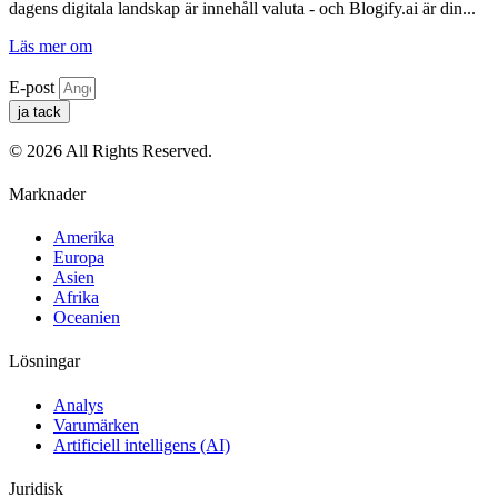
dagens digitala landskap är innehåll valuta - och Blogify.ai är din...
Läs mer om
E-post
ja tack
© 2026 All Rights Reserved.
Marknader
Amerika
Europa
Asien
Afrika
Oceanien
Lösningar
Analys
Varumärken
Artificiell intelligens (AI)
Juridisk