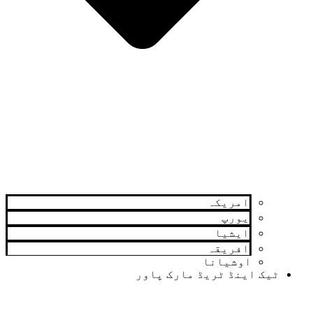
امریکہ
یورپ
ایشیا
افریقہ
اوشیانا
ٹیک اینڈ ٹریڈ مارک پاور