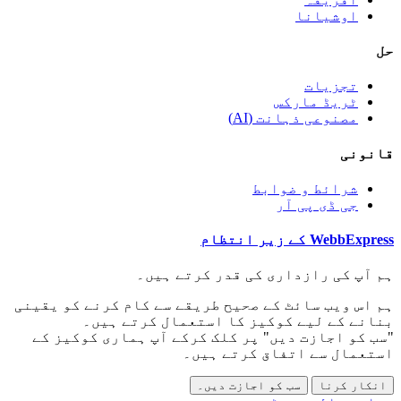
اوشیانا
حل
تجزیات
ٹریڈ مارکس
مصنوعی ذہانت (AI)
قانونی
شرائط و ضوابط
جی ڈی پی آر
WebbExpress کے زیر انتظام
ہم آپ کی رازداری کی قدر کرتے ہیں۔
ہم اس ویب سائٹ کے صحیح طریقے سے کام کرنے کو یقینی
بنانے کے لیے کوکیز کا استعمال کرتے ہیں۔
"سب کو اجازت دیں" پر کلک کرکے آپ ہماری کوکیز کے
استعمال سے اتفاق کرتے ہیں۔
انکار کرنا
سب کو اجازت دیں۔