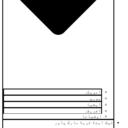
امریکہ
یورپ
ایشیا
افریقہ
اوشیانا
ٹیک اینڈ ٹریڈ مارک پاور