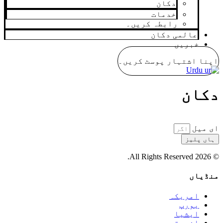
دکان
خدمات
رابطہ کریں۔
عالمی دکان
خبریں
اپنا اشتہار پوسٹ کریں۔
Urdu
دکان
ای میل
ہاں پلیز
© 2026 All Rights Reserved.
منڈیاں
امریکہ
یورپ
ایشیا
افریقہ