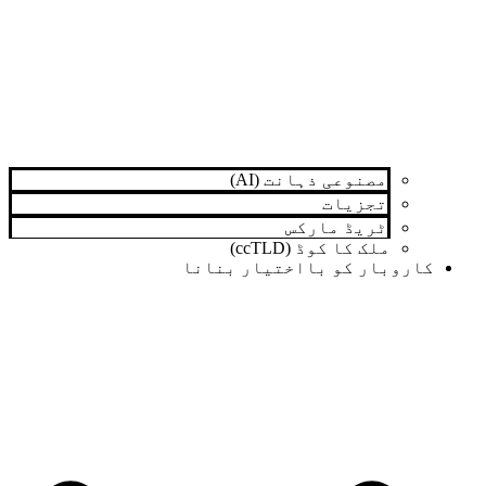
مصنوعی ذہانت (AI)
تجزیات
ٹریڈ مارکس
ملک کا کوڈ (ccTLD)
کاروبار کو بااختیار بنانا