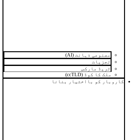
مصنوعی ذہانت (AI)
تجزیات
ٹریڈ مارکس
ملک کا کوڈ (ccTLD)
کاروبار کو بااختیار بنانا